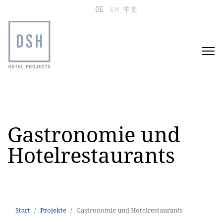
Sprache auswählen
DE
EN
中文
Gastronomie und
Hotelrestaurants
Start
Projekte
Gastronomie und Hotelrestaurants
Start
Projekte
Gastronomie und Hotelrestaurants