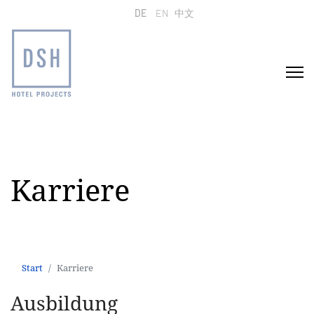
Sprache auswählen
DE
EN
中文
Karriere
Start
Karriere
Start
Karriere
Ausbildung