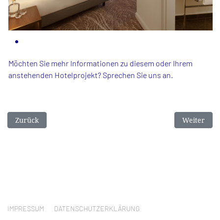
Möchten Sie mehr Informationen zu diesem oder Ihrem
anstehenden Hotelprojekt? Sprechen Sie uns an.
Vorheriger Beitrag: Premier Inn
Nächster B
Zurück
Weiter
IMPRESSUM
DATENSCHUTZERKLÄRUNG
© 2025 DSH GMBH