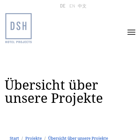
Sprache auswählen
DE
EN
中文
Übersicht über
unsere Projekte
Start
Projekte
Übersicht über unsere Projekte
Hotel Elephant Weimar
Start
Projekte
Übersicht über unsere Projekte