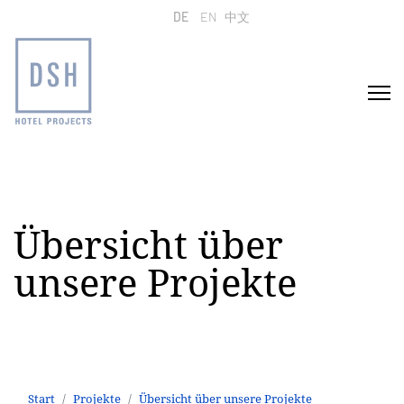
Sprache auswählen
DE
EN
中文
Übersicht über
unsere Projekte
Start
Projekte
Übersicht über unsere Projekte
Crowne Plazas Restaurant Wilson's Berlin
Start
Projekte
Übersicht über unsere Projekte