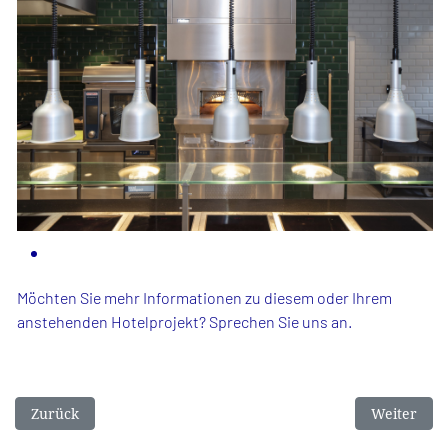
Möchten Sie mehr Informationen zu diesem oder Ihrem
anstehenden Hotelprojekt? Sprechen Sie uns an.
Vorheriger Beitrag: Mercure Hotel Hamburg City
Nächster B
Zurück
Weiter