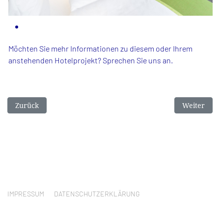
Möchten Sie mehr Informationen zu diesem oder Ihrem
anstehenden Hotelprojekt? Sprechen Sie uns an.
Vorheriger Beitrag: Crowne Plazas Restaurant Wilson's Berlin
Nächster Be
Zurück
Weiter
IMPRESSUM
DATENSCHUTZERKLÄRUNG
© 2025 DSH GMBH