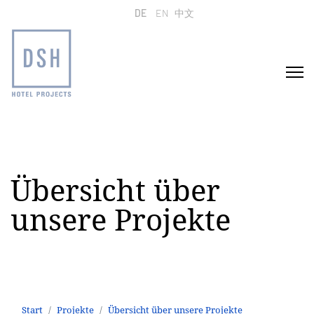
Sprache auswählen
DE
EN
中文
Übersicht über
unsere Projekte
Start
Projekte
Übersicht über unsere Projekte
Holiday Inn Amsterdam und München City Center
Start
Projekte
Übersicht über unsere Projekte