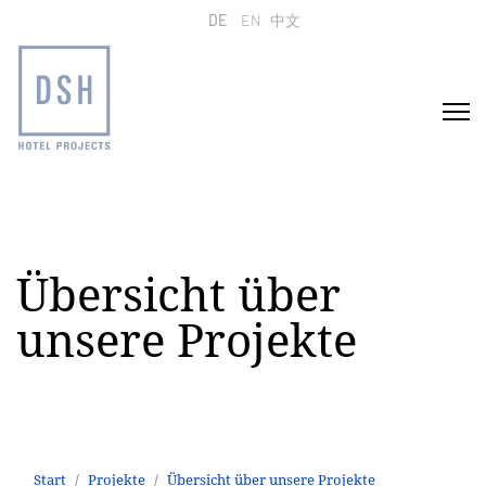
Sprache auswählen
DE
EN
中文
Übersicht über
unsere Projekte
Start
Projekte
Übersicht über unsere Projekte
Mercure Hotel Hamburg City
Start
Projekte
Übersicht über unsere Projekte