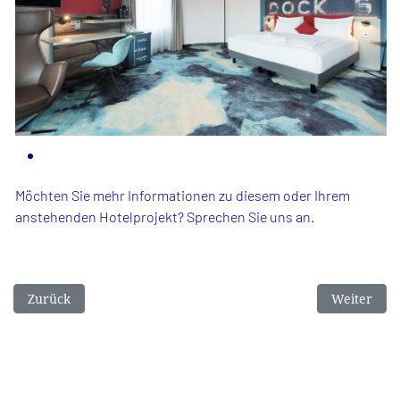
Möchten Sie mehr Informationen zu diesem oder Ihrem
anstehenden Hotelprojekt? Sprechen Sie uns an.
Vorheriger Beitrag: Steigenberger Hotel de Saxe Dresden
Nächster Be
Zurück
Weiter