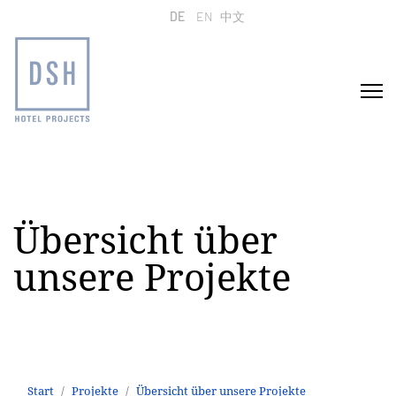
Sprache auswählen
DE
EN
中文
Übersicht über
unsere Projekte
Start
Projekte
Übersicht über unsere Projekte
Pullman Stuttgart
Start
Projekte
Übersicht über unsere Projekte