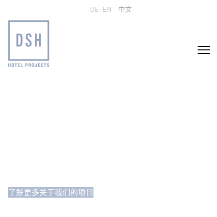
选择你的语音
DE
EN
中文
我们致力于打造一流酒
店
我们以工匠精神，赢得每一位高贵的宾客
了解更多关于我们的项目