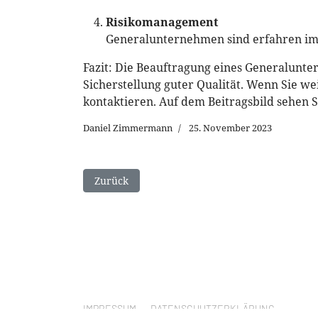
Risikomanagement
Generalunternehmen sind erfahren im
Fazit: Die Beauftragung eines Generalunter
Sicherstellung guter Qualität. Wenn Sie we
kontaktieren. Auf dem Beitragsbild sehen 
Daniel Zimmermann
25. November 2023
Vorheriger Beitrag: Neues Jahr - Neues Tor
Zurück
IMPRESSUM
DATENSCHUTZERKLÄRUNG