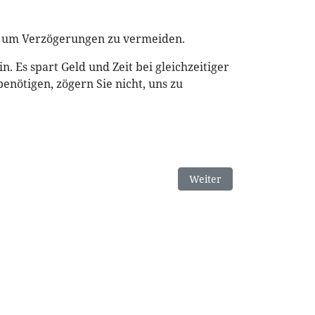
, um Verzögerungen zu vermeiden.
 Es spart Geld und Zeit bei gleichzeitiger
enötigen, zögern Sie nicht, uns zu
Nächster Beitrag: Untern
Weiter
© 2025 DSH GMBH