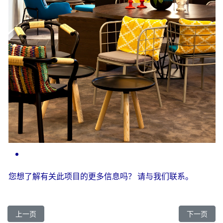
您想了解有关此项目的更多信息吗？
请与我们联系。
上一篇文章: 慕尼黑巴伐利亚邮局索菲特酒店
下一篇文章
上一页
下一页