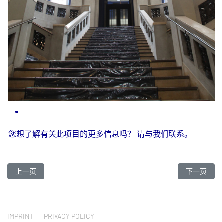
您想了解有关此项目的更多信息吗？
请与我们联系。
上一篇文章: 柏林选帝侯大街索菲特酒店
下一篇文章
上一页
下一页
IMPRINT
PRIVACY POLICY